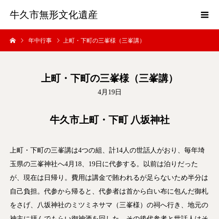
牛久市無形文化遺産
年中行事
上町・下町の三峯様（三峯講）
上町・下町の三峯様（三峯講）
4月19日
牛久市上町・下町 八坂神社
上町・下町の三峯講は4つの組、計14人の世話人がおり、毎年埼
玉県の三峯神社へ4月18、19日に代参する。以前は泊りだった
が、現在は日帰り。費用は講金で賄われるが足らないため半分は
自己負担。代参から帰ると、代参者は首から白い布に包んだ御札
をさげ、八坂神社のミツミネサマ（三峯様）の祠へ行き、地元の
神主に拝んでもらい御神酒を回した。その後代参者と世話人はそ