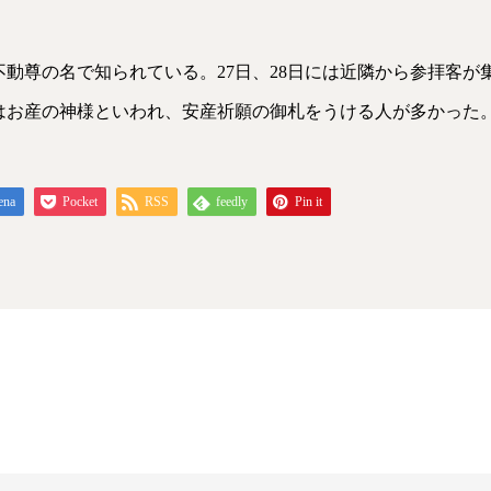
動尊の名で知られている。27日、28日には近隣から参拝客が
はお産の神様といわれ、安産祈願の御札をうける人が多かった
ena
Pocket
RSS
feedly
Pin it