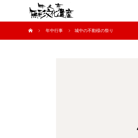
年中行事
城中の不動様の祭り