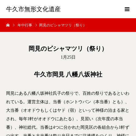
牛久市無形文化遺産
年中行事
岡見のビシャマツリ（祭り）
岡見のビシャマツリ（祭り）
1月25日
牛久市岡見 八幡八坂神社
岡見にある八幡八坂神社氏子の祭りで、百姓の祭りであるといわ
れている。運営主体は、当番（ホントウバン（本当番）とも）、
大当番（オオドウもしくはヤド（宿）といって神様の泊まる家と
され、毎年1軒がオオドウにあたる）、見習い（次年度の本当
番）、神社総代。当番は4つに分かれた岡見区の各組合から1軒ず
つ出す。当番と大当番は祭り当日までに注連縄をつくり、神様に