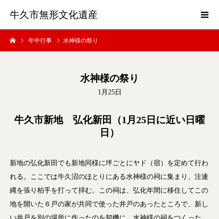
牛久市無形文化遺産
年中行事
水神様の祭り
水神様の祭り
1月25日
牛久市新地 弘化新田（1月25日に近い日曜
日）
新地の弘化新田でも新地同様に坪ごとにヤド（宿）を定めて行わ
れる。ここでは牛久沼のほとりにある水神様の祠に集まり、注連
縄を張り柏手を打って拝む。この祠は、弘化年間に移住してこの
地を開いた６戸の家が共同で使った井戸のあったところで、新し
い井戸を別の場所に作ったのを契機に、水神様の祠をつくった。